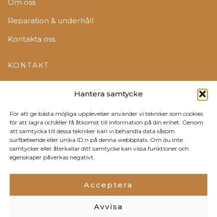
Om oss
Reparation & underhåll
Kontakta oss
KONTAKT
+372 5012563
Hantera samtycke
edelstein@edelstein.ee
För att ge bästa möjliga upplevelser använder vi tekniker som cookies
för att lagra och/eller få åtkomst till information på din enhet. Genom
Jõõpre, Pärnumaa
att samtycka till dessa tekniker kan vi behandla data såsom
surfbeteende eller unika ID:n på denna webbplats. Om du inte
samtycker eller återkallar ditt samtycke kan vissa funktioner och
egenskaper påverkas negativt.
© 2026 Edelstein. Alla rättigheter förbehållna.
Acceptera
Integritetspolicy
Avvisa