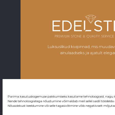
Luksuslikud kivipinnad, mis muudav
ainulaadseks ja ajatult elega
Parima kasutuskogemuse pakkumiseks kasutame tehnoloogiaid, nagu küpsi
Nende tehnoloogiatega nõustumine võimaldab meil sellel saidil töödelda
Nõusolekust keeldumine või selle tagasivõtmine võib negatiivselt mõjut
Privaat