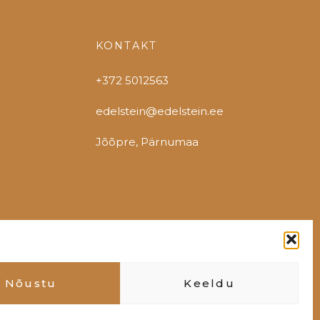
KONTAKT
+372 5012563
edelstein@edelstein.ee
Jõõpre, Pärnumaa
Nõustu
Keeldu