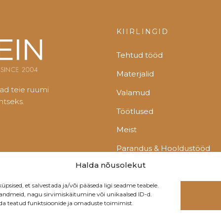
KIIRLINGID
Tehtud tööd
Materjalid
ad teie ruumi
Valamud
ntseks.
Töötlused
Meist
Parandus & Hooldustööd
Halda nõusolekut
Võta ühendust
sed, et salvestada ja/või pääseda ligi seadme teabele.
 andmeid, nagu sirvimiskäitumine või unikaalsed ID-d.
ada teatud funktsioonide ja omaduste toimimist.
suspoliitika